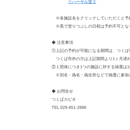
リハーサル室２
※各施設名をクリックしていただくと予
※黒で塗りつぶしの日程は予約不可とな
◆ 注意事項
①上記の予約が可能になる期間は、つくば
つくば市外の方は上記期間より1ヶ月遅
②１団体につき1つの施設に対する抽選は
※別名・偽名・偽住所などで抽選に参加
◆ お問合せ
つくばカピオ
TEL:029-851-2886