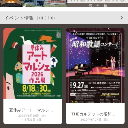
イベント情報
EXHIBITION
つくば美術館
市民ホールくきざき
夏休みアート・マルシェ2026作品展
THEカルテットの昭和歌謡コンサート
2025年8月19日（火）
～8月31日（日）
2026年9月27日（日）