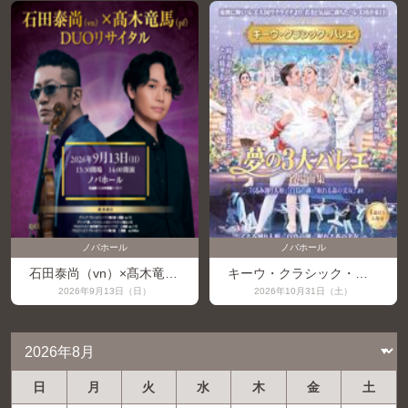
ノバホール
ノバホール
石田泰尚（vn）×髙木竜馬（pf）DUOリサイタル
キーウ・クラシック・バレエ チャイコフスキー夢の3大バレエ名場面集
2026年9月13日（日）
2026年10月31日（土）
日
月
火
水
木
金
土