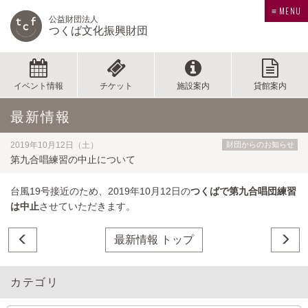
≡ MENU
公益財団法人
つくば文化振興財団
イベント情報
チケット
施設案内
貸館案内
最新情報
2019年10月12日（土）
財団からのお知らせ
第九合唱練習の中止について
台風19号接近のため、2019年10月12日の
つくばで第九合唱団練習
は中止
させていただきます。
最新情報 トップ
カテゴリ