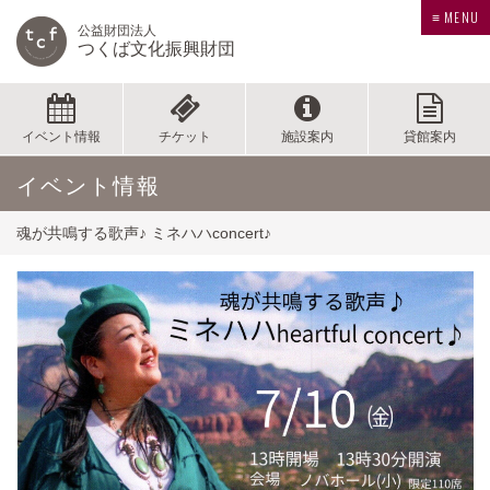
≡ MENU
公益財団法人
つくば文化振興財団
イベント情報
チケット
施設案内
貸館案内
イベント情報
魂が共鳴する歌声♪ ミネハハconcert♪