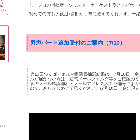
し、プロの指揮者・ソリスト・オーケストラとノバホー
初めての方も大歓迎♪講師が丁寧に教えてくれます。一
男声パート追加受付のご案内（7/10）
第19回つくばで第九合唱団員抽選結果は、7月10日（
ルが届かない方は、迷惑メールフォルダ等をご確認のう
者のメール確認漏れ・メールアドレス入力不備等により
ので、あらかじめご了承ください。(7月10日（金）現在