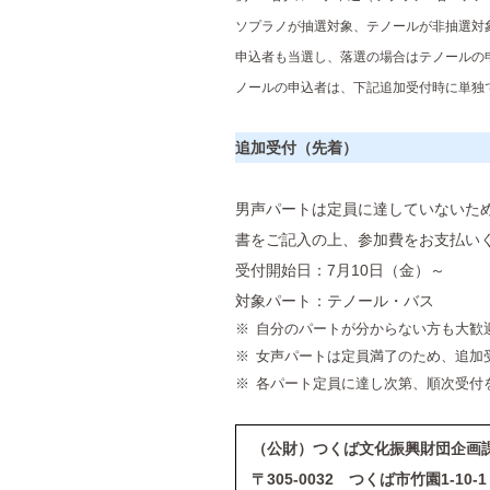
ソプラノが抽選対象、テノールが非抽選対
申込者も当選し、落選の場合はテノールの
ノールの申込者は、下記追加受付時に単独
追加受付（先着）
男声パートは定員に達していないた
書をご記入の上、参加費をお支払い
受付開始日：7月10日（金）～
対象パート：テノール・バス
自分のパートが分からない方も大歓
女声パートは定員満
各パート定員に達し次第、順次受付
（公財）つくば文化振興財団企画
〒305-0032 つくば市竹園1-1