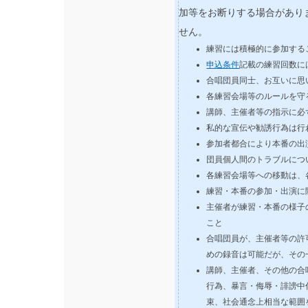
加等をお断りする場合があり
せん。
練習には積極的に参加する
申込条件
記載の練習回数に
合唱団員同士、お互いに思
各練習会場等のルールを守
講師、主催者等の指示に必
私的な宣伝や勧誘行為は行
参加者都合により本番の出
団員個人間のトラブルにつ
各練習会場等への移動は、
練習・本番の参加・出演に
主催者が練習・本番の様子
こと
合唱団員が、主催者等の許
めの録音は可能だが、その
講師、主催者、その他の合
行為、暴言・侮辱・誹謗中
束、社会通念上相当な範囲