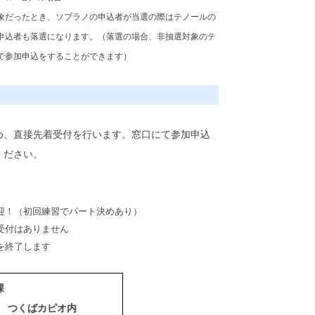
象だったとき、ソプラノの申込者が当選の際はテノールの
申込者も落選になります。（落選の場合、非抽選対象のテ
で参加申込をすることができます）
め、直接先着受付を行います。窓口にて参加申込
ください。
迎！（初回練習でパート決めあり）
了のため、追加受付はありません
を終了します
課
0-1 つくばカピオ内