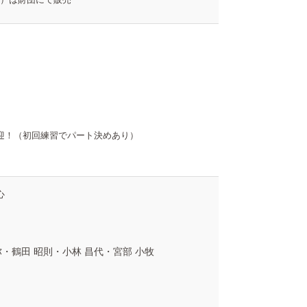
迎！（初回練習でパート決めあり）
心
弥・鶴田 昭則・小林 昌代・宮部 小牧