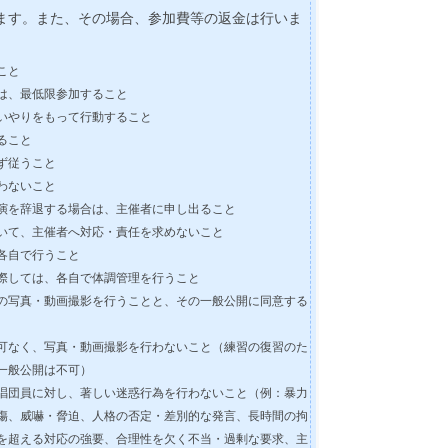
ます。また、その場合、参加費等の返金は行いま
こと
は、最低限参加すること
いやりをもって行動すること
ること
ず従うこと
わないこと
演を辞退する場合は、主催者に申し出ること
いて、主催者へ対応・責任を求めないこと
各自で行うこと
際しては、各自で体調管理を行うこと
の写真・動画撮影を行うことと、その一般公開に同意する
可なく、写真・動画撮影を行わないこと（練習の復習のた
一般公開は不可）
唱団員に対し、著しい迷惑行為を行わないこと（例：暴力
傷、威嚇・脅迫、人格の否定・差別的な発言、長時間の拘
を超える対応の強要、合理性を欠く不当・過剰な要求、主