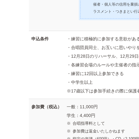
催者・個人等の信用を棄損
ラスメント・つきまとい行
申込条件
・練習に積極的に参加する意欲があ
・合唱団員同士、お互いに思いやり
・12月28日のリハーサル、12月2
・各練習会場のルールや主催者の指
・練習に12回以上参加できる
・中学生以上
※17歳以下は参加手続きの際に保護
参加費（税込）
一般：11,000円
学生：4,400円
合唱指導料として
参加費は返金いたしかねます
指定の楽譜（600円）・CD（2,10