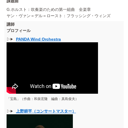
課題曲
G.ホルスト：吹奏楽のための第一組曲 全楽章
ヤン・ヴァン＝デル＝ロースト：フラッシング・ウィンズ
講師
プロフィール
PANDA Wind Orchestra
「宝島」（作曲：和泉宏隆 編曲：真島俊夫）
上野耕平（コンサートマスター）