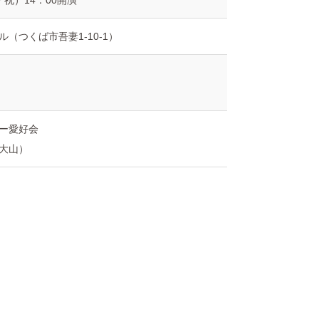
・祝）14：00開演
（つくば市吾妻1-10-1）
ー愛好会
6（大山）