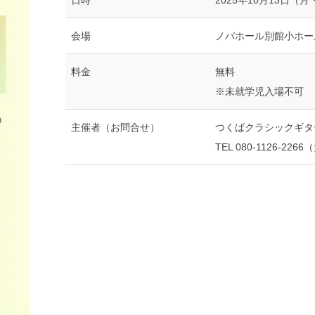
日時
2025年10月13日（月
会場
ノバホール別館小ホール
料金
無料
※未就学児入場不可
主催者（お問合せ）
つくばクラシックギタ
TEL 080-1126-226