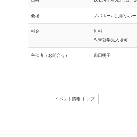
日時
2025年7月6日（日）1
会場
ノバホール別館小ホール
料金
無料
※未就学児入場可
主催者（お問合せ）
織田明子
イベント情報 トップ