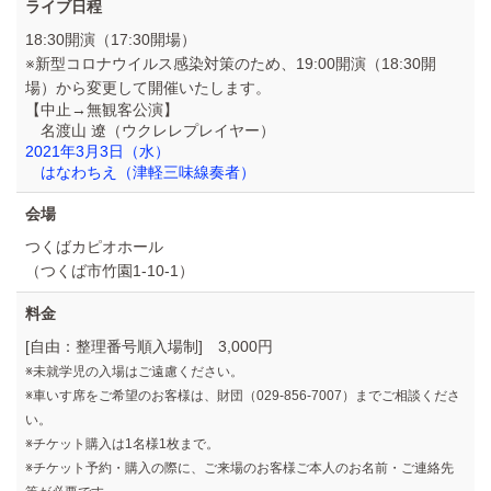
ライブ日程
18:30開演（17:30開場）
※新型コロナウイルス感染対策のため、19:00開演（18:30開
場）から変更して開催いたします。
【中止→無観客公演】
名渡山 遼（ウクレレプレイヤー）
2021年3月3日（水）
はなわちえ（津軽三味線奏者）
会場
つくばカピオホール
（つくば市竹園1-10-1）
料金
[自由：整理番号順入場制] 3,000円
※未就学児の入場はご遠慮ください。
※車いす席をご希望のお客様は、財団（029-856-7007）までご相談くださ
い。
※チケット購入は1名様1枚まで。
※チケット予約・購入の際に、ご来場のお客様ご本人のお名前・ご連絡先