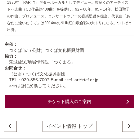
1980年「PARTY」ギターボーカルとしてデビュー。数多くのアーティス
トへ楽曲（CD作品約400曲）を提供し、92～00年、05～14年、松田聖子
の作曲、プロデュース、コンサートツアーの音楽監督を担当。代表曲「あ
なたに逢いたくて」は2014年のNHK紅白歌合戦の大トリになる。つくば市
出身。
主催：
つくば市/（公財）つくば文化振興財団
協力：
茨城放送/地域情報誌「つくまる」
お問合せ：
（公財）つくば文化振興財団
TEL：029-856-7007 E-mail：tcf_art☆tcf.or.jp
※☆は@に変換してください。
チケット購入のご案内
イベント情報 トップ