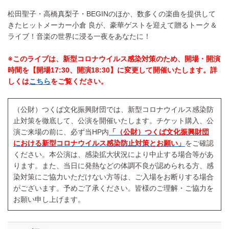
松田聖子・高橋真梨子・BEGINのほか、数多くの楽曲を提供して
きたヒットメーカー小倉 良が、豪華ゲストを迎えて贈るトーク＆
ライブ！音楽の世界に浸る一夜をあなたに！
※このライブは、新型コロナウイルス感染対策のため、開場・開演
時間を【開場17:30、開演18:30】に変更して開催いたします。詳
しくは
こちら
をご覧ください。
（公財）つくば文化振興財団では、新型コロナウイルス感染防
止対策を徹底して、公演を開催いたします。チケット購入、公
演ご来場の前に、必ず当HP内
「（公財）つくば文化振興財団
における新型コロナウイルス感染防止対策とお願い」
をご確認
ください。本公演は、感染拡大状況により中止する場合等があ
ります。また、当日に発熱などの体調不良が認められる方、感
染対策にご協力いただけない方等は、ご入場をお断りする場合
がございます。予めご了承ください。皆様のご理解・ご協力を
お願い申し上げます。