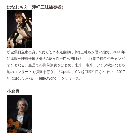
はなわちえ（津軽三味線奏者）
茨城県日立市出身。9歳で佐々木光儀師に津軽三味線を習い始め、2000年
に津軽三味線全国大会のA級女性部門へ初挑戦し、17歳で最年少チャンピ
オンとなる。皇居での御前演奏をはじめ、北米、南米、アジア欧州など各
地のコンサートで演奏を行う。「Xperia」CM起用等注目される中、2017
年に3rdアルバム「Hello,World.」をリリース。
小倉良