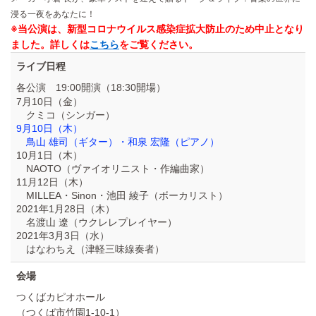
浸る一夜をあなたに！
※当公演は、新型コロナウイルス感染症拡大防止のため中止となり
ました。詳しくは
こちら
をご覧ください。
ライブ日程
各公演 19:00開演（18:30開場）
7月10日（金）
クミコ（シンガー）
9月10日（木）
鳥山 雄司（ギター）・和泉 宏隆（ピアノ）
10月1日（木）
NAOTO（ヴァイオリニスト・作編曲家）
11月12日（木）
MILLEA・Sinon・池田 綾子（ボーカリスト）
2021年1月28日（木）
名渡山 遼（ウクレレプレイヤー）
2021年3月3日（水）
はなわちえ（津軽三味線奏者）
会場
つくばカピオホール
（つくば市竹園1-10-1）