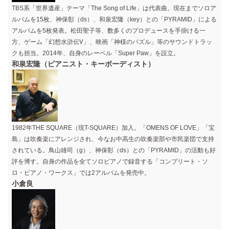
TBS系「世界遺産」テーマ「The Song of Life」は代表曲。現在までソロア
ルバムを15枚、神保彰（ds）、和泉宏隆（key）との「PYRAMID」による
アルバムを5枚発表。松田聖子等、数多くのプロデュースを手掛ける一
方、ゲーム「幻想水滸伝Ⅴ」、映画「神様のパズル」等のサウンドトラッ
クも担当。2014年、自身のレーベル「Super Paw」を設立。
和泉宏隆（ピアニスト・キーボーディスト）
1982年THE SQUARE（現T-SQUARE）加入。「OMENS OF LOVE」「宝
島」は吹奏楽にアレンジされ、今なお中高生の吹奏楽部や市民楽団で支持
されている。鳥山雄司（g）、神保彰（ds）との「PYRAMID」の活動も好
評を博す。自身の作品を全てソロピアノで録音する「コンプリート・ソ
ロ・ピアノ・ワークス」では2アルバムを発売中。
小倉良