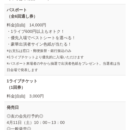
パスポート
（全6回通し券）
料金[自由] 14,000円
・1ライブ600円以上もオトク！
・優先入場でベストシートを選べる！
・豪華出演者サイン色紙が当たる！
※お支払は窓口・郵便振替・銀行振込のみ
※1ライブチケットより優先的に入場いただけます
※パスポート来場者の中から抽選で出演者色紙をプレゼント。当選者は当
日会場で発表します
1ライブチケット
（1回券）
料金[自由] 3,000円
発売日
◎友の会先行予約◎
4月11日（土）10：00～13：00
◎一般発売◎