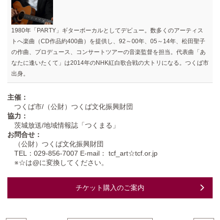
1980年「PARTY」ギターボーカルとしてデビュー。数多くのアーティス
トへ楽曲（CD作品約400曲）を提供し、92～00年、05～14年、松田聖子
の作曲、プロデュース、コンサートツアーの音楽監督を担当。代表曲「あ
なたに逢いたくて」は2014年のNHK紅白歌合戦の大トリになる。つくば市
出身。
主催：
つくば市/（公財）つくば文化振興財団
協力：
茨城放送/地域情報誌「つくまる」
お問合せ：
（公財）つくば文化振興財団
TEL：029-856-7007 E-mail： tcf_art☆tcf.or.jp
※☆は@に変換してください。
チケット購入のご案内